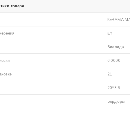
тики товара
KERAMA M
мерения
шт
Виллидж
ковки
0.0000
аковке
21
20*3,5
Бордюры