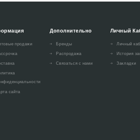
ормация
Дополнительно
Личный Ка
птовые продажи
Бренды
Личный ка
ассрочка
Распродажа
История за
оставка
Связаться с нами
Закладки
олитика
онфиденциальности
рта сайта