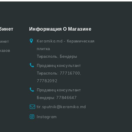
бинет
Информация О Магазине
Keramika.md - Керамическая
бинет
плитка
казов
Тирасполь, Бендеры
Продавец консультант
Тирасполь: 77716700,
77782092
Продавец консультант
Бендеры: 77846647
tir.sputnik@keramika.md
Instagram