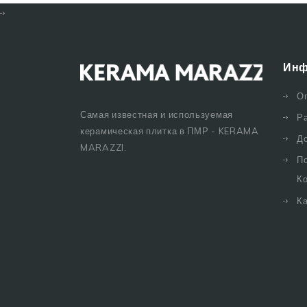
Инф
О
Самая известная и используемая
Р
керамическая плитка в ПМР - KERAMA
Д
MARAZZI.
П
К
Ка