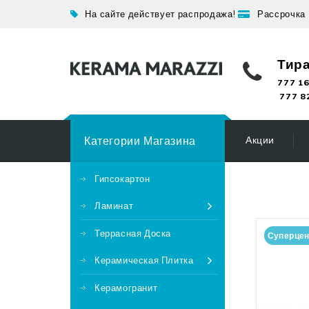
На сайте действует распродажа!
Рассрочка
Тир
777 16
777 8
Категории Магазина
Акции
Гипсокартон
Ламинат
Террасная Доска
Суперце
Керамическая Плитка
Керамогранит