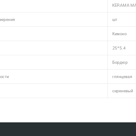
KERAMA M
мерения
шт
Кимоно
25*5.4
Бордюр
ности
глянцевая
сиреневый