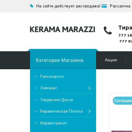
На сайте действует распродажа!
Рассрочка
Тир
777 16
777 8
Категории Магазина
Акции
Гипсокартон
Ламинат
Террасная Доска
Суперце
Керамическая Плитка
Керамогранит