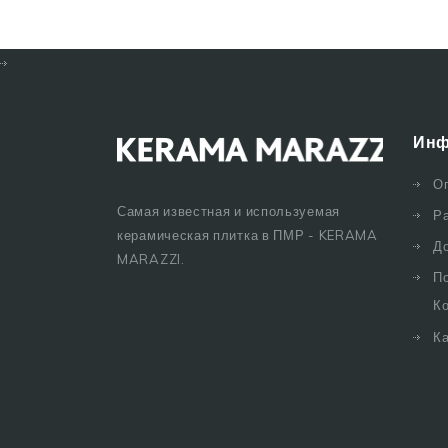
Инф
О
Самая известная и используемая
Р
керамическая плитка в ПМР - KERAMA
Д
MARAZZI.
П
К
Ка