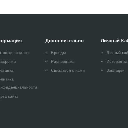
ормация
Дополнительно
Личный Ка
птовые продажи
Бренды
Личный ка
ассрочка
Распродажа
История за
оставка
Связаться с нами
Закладки
олитика
онфиденциальности
рта сайта