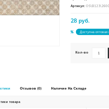
Артикул:
OS\B123\260
28 руб.
Доступна оптовая 
Кол-во
стики
Отзывов (0)
Наличие На Складе
тики товара