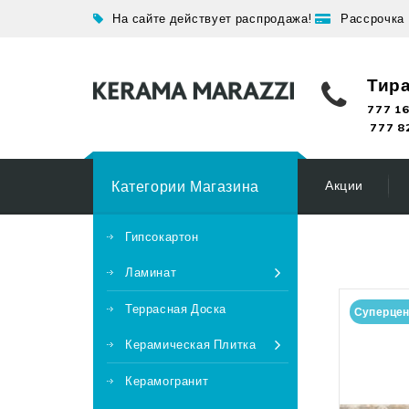
На сайте действует распродажа!
Рассрочка
Тир
777 16
777 8
Категории Магазина
Акции
Гипсокартон
Ламинат
Террасная Доска
Суперце
Керамическая Плитка
Керамогранит