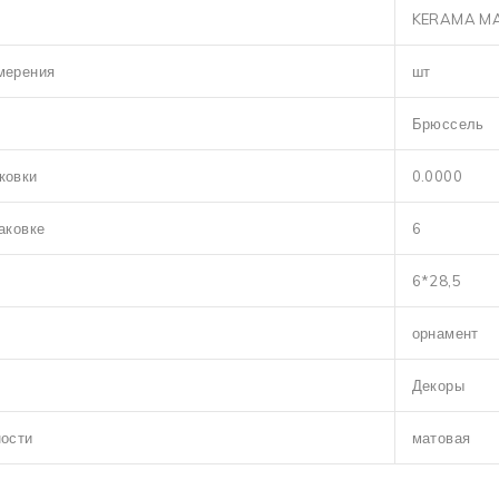
KERAMA M
мерения
шт
Брюссель
ковки
0.0000
аковке
6
6*28,5
орнамент
Декоры
ности
матовая