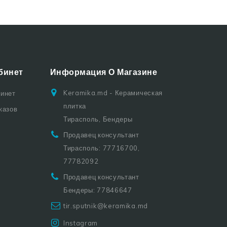
бинет
Информация О Магазине
Keramika.md - Керамическая
бинет
плитка
казов
Тирасполь, Бендеры
Продавец консультант
Тирасполь: 77716700,
77782092
Продавец консультант
Бендеры: 77846647
tir.sputnik@keramika.md
Instagram