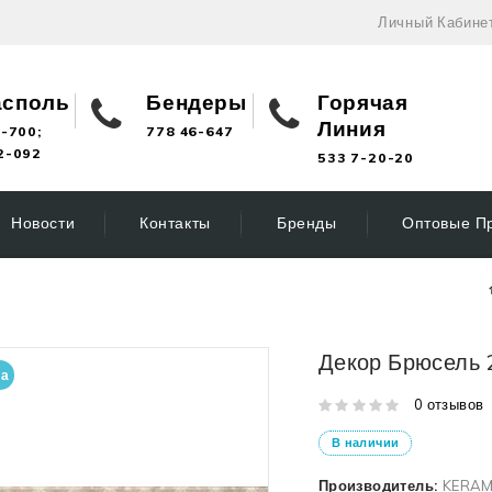
Личный Кабине
асполь
Бендеры
Горячая
Линия
-700;
778 46-647
2-092
533 7-20-20
Новости
Контакты
Бренды
Оптовые П
Декор Брюсель 
на
0 отзывов
В наличии
Производитель:
KERAM