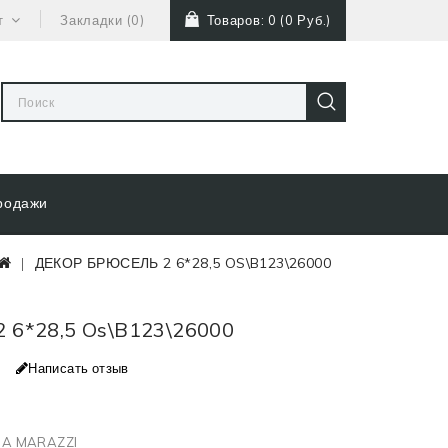
т
Закладки (0)
Товаров: 0 (0 Руб.)
родажи
ДЕКОР БРЮСЕЛЬ 2 6*28,5 OS\B123\26000
2 6*28,5 Os\B123\26000
Написать отзыв
A MARAZZI