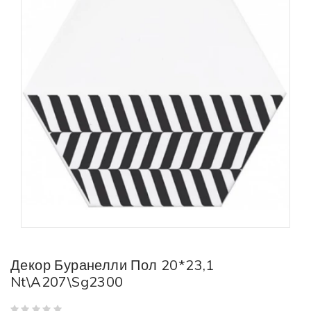
Декор Буранелли Пол 20*23,1
Nt\A207\Sg2300