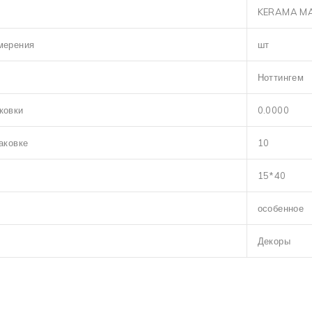
KERAMA M
мерения
шт
Ноттингем
ковки
0.0000
аковке
10
15*40
особенное
Декоры