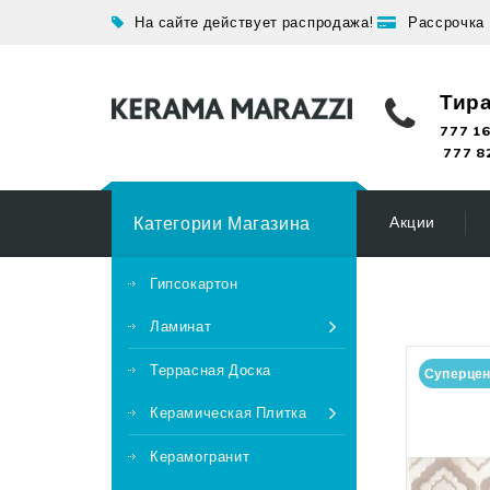
На сайте действует распродажа!
Рассрочка
Тир
777 16
777 8
Категории Магазина
Акции
Гипсокартон
Ламинат
Террасная Доска
Суперце
Керамическая Плитка
Керамогранит