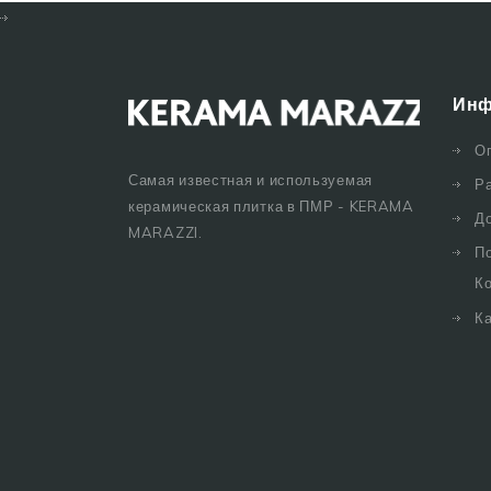
Инф
О
Самая известная и используемая
Р
керамическая плитка в ПМР - KERAMA
Д
MARAZZI.
П
К
Ка