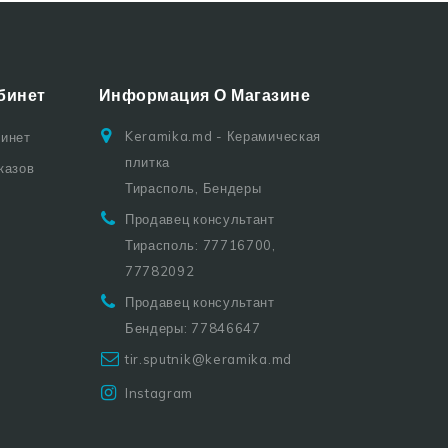
бинет
Информация О Магазине
Keramika.md - Керамическая
бинет
плитка
казов
Тирасполь, Бендеры
Продавец консультант
Тирасполь: 77716700,
77782092
Продавец консультант
Бендеры: 77846647
tir.sputnik@keramika.md
Instagram