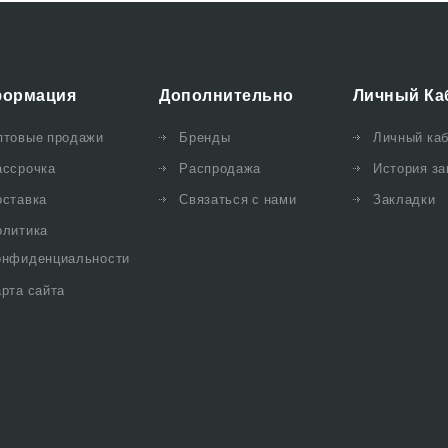
ормация
Дополнительно
Личный Ка
птовые продажи
Бренды
Личный ка
ассрочка
Распродажа
История за
оставка
Связаться с нами
Закладки
олитика
онфиденциальности
рта сайта