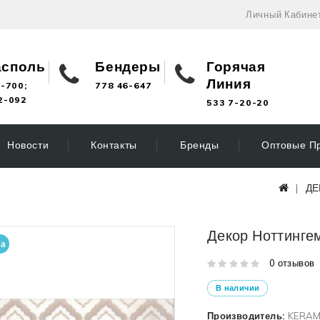
Личный Кабине
асполь
Бендеры
Горячая
Линия
-700;
778 46-647
2-092
533 7-20-20
Новости
Контакты
Бренды
Оптовые П
ДЕ
Декор Ноттинге
на
0 отзывов
В наличии
Производитель:
KERAM