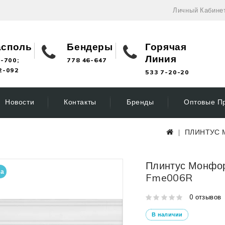
Личный Кабине
асполь
Бендеры
Горячая
Линия
-700;
778 46-647
2-092
533 7-20-20
Новости
Контакты
Бренды
Оптовые П
ПЛИНТУС 
Плинтус Монфор
на
Fme006R
0 отзывов
В наличии