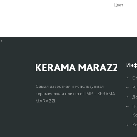
Цвет
Инф
О
Самая известная и используемая
Р
керамическая плитка в ПМР - KERAMA
Д
MARAZZI.
П
К
Ка