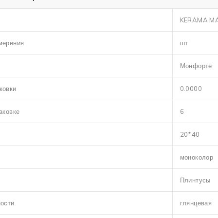
KERAMA M
мерения
шт
Монфорте
ковки
0.0000
аковке
6
20*40
моноколор
Плинтусы
ности
глянцевая