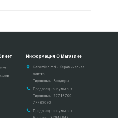
бинет
Информация О Магазине
Keramika.md - Керамическая
бинет
плитка
казов
Тирасполь, Бендеры
Продавец консультант
Тирасполь: 77716700,
77782092
Продавец консультант
Бендеры: 77846647