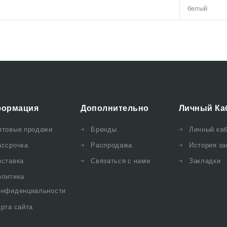
белый
ормация
Дополнительно
Личный Ка
птовые продажи
Бренды
Личный ка
ассрочка
Распродажа
История за
оставка
Связаться с нами
Закладки
олитика
онфиденциальности
рта сайта