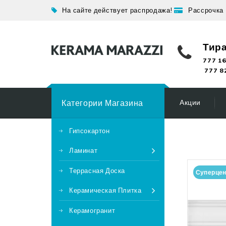
На сайте действует распродажа!
Рассрочка
Тир
777 16
777 8
Категории Магазина
Акции
Гипсокартон
Ламинат
Террасная Доска
Суперце
Керамическая Плитка
Керамогранит