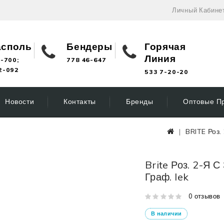
Личный Кабине
асполь
Бендеры
Горячая
Линия
-700;
778 46-647
2-092
533 7-20-20
Новости
Контакты
Бренды
Оптовые П
BRITE Роз. 
Brite Роз. 2-Я С
Граф. Iek
0 отзывов
В наличии