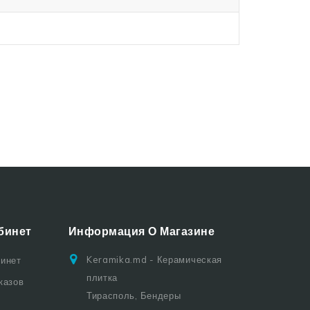
бинет
Информация О Магазине
Keramika.md - Керамическая
бинет
плитка
казов
Тирасполь, Бендеры