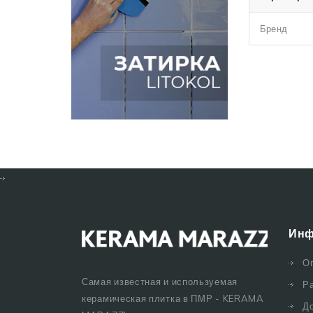
Бренд
Инф
О
Самая известная и используемая
Р
керамическая плитка в ПМР - KERAMA
Д