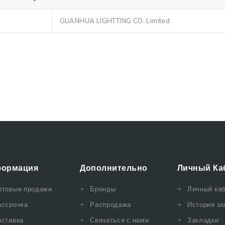
GUANHUA LIGHTTING CO. Limited
ормация
Дополнительно
Личный Ка
птовые продажи
Бренды
Личный ка
ассрочка
Распродажа
История за
оставка
Связаться с нами
Закладки