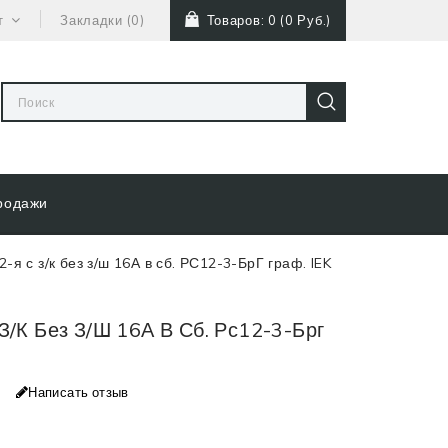
т
Закладки (0)
Товаров: 0 (0 Руб.)
родажи
2-я с з/к без з/ш 16А в сб. РС12-3-БрГ граф. IEK
 З/К Без З/Ш 16А В Сб. Рс12-3-Брг
Написать отзыв