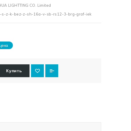
UA LIGHTTING CO. Limited
a-s-z-k-bez-z-sh-16a-v-sb-rs12-3-brg-graf-iek
цена
Купить