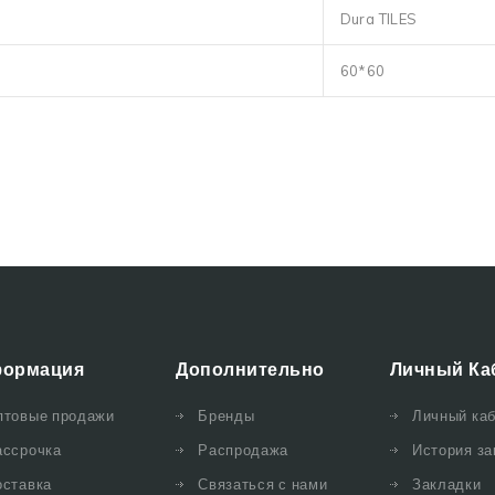
Dura TILES
60*60
ормация
Дополнительно
Личный Ка
птовые продажи
Бренды
Личный ка
ассрочка
Распродажа
История за
оставка
Связаться с нами
Закладки