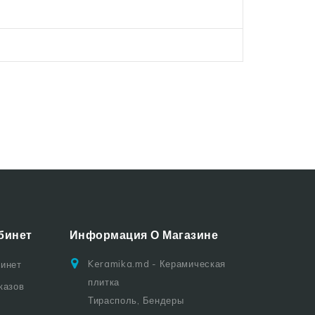
бинет
Информация О Магазине
Keramika.md - Керамическая
бинет
плитка
казов
Тирасполь, Бендеры