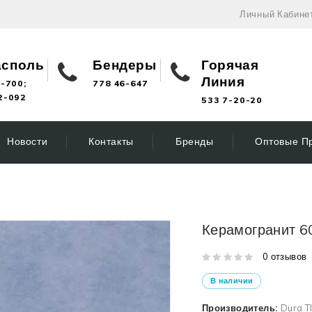
Личный Кабине
асполь
Бендеры
Горячая
Линия
-700;
778 46-647
2-092
533 7-20-20
Новости
Контакты
Бренды
Оптовые П
Керамогранит 6
0 отзывов
В наличии
Производитель:
Dura T