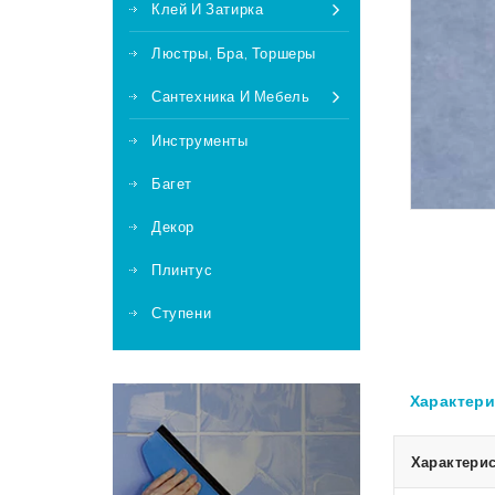
Клей И Затирка
Люстры, Бра, Торшеры
Сантехника И Мебель
Инструменты
Багет
Декор
Плинтус
Ступени
Характери
Характерис