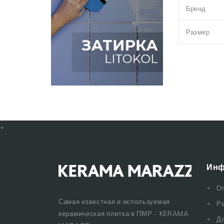
Бренд
Размер
Инф
О
Самая известная и используемая
Р
керамическая плитка в ПМР - KERAMA
Д