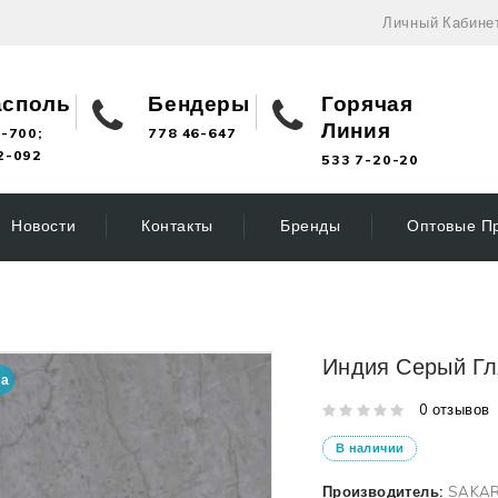
Личный Кабине
асполь
Бендеры
Горячая
Линия
-700;
778 46-647
2-092
533 7-20-20
Новости
Контакты
Бренды
Оптовые П
Индия Серый Гл
на
0 отзывов
В наличии
Производитель:
SAKAR