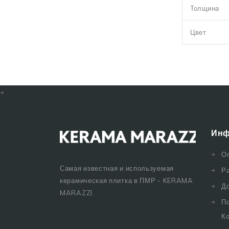
Толщина
Цвет
Инф
О
Самая известная и используемая
Р
керамическая плитка в ПМР - KERAMA
Д
MARAZZI.
П
К