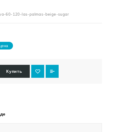
ya-60-120-las-palmas-beige-sugar
цена
Купить
аде