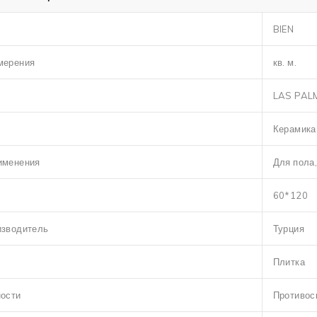
BIEN
мерения
кв. м.
LAS PAL
Керамика
именения
Для пола
60*120
изводитель
Турция
Плитка
ности
Противос