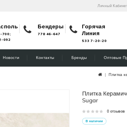
Личный Кабине
асполь
Бендеры
Горячая
Линия
-700;
778 46-647
2-092
533 7-20-20
Новости
Контакты
Бренды
Оптовые П
Плитка к
Плитка Керамич
Sugar
0 отзывов
В наличии