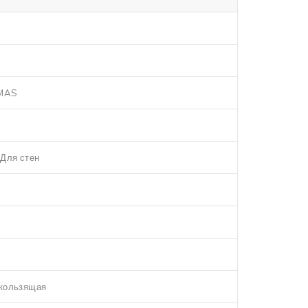
MAS
,Для стен
кользящая