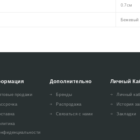
0.7см
Бежевый
ормация
Дополнительно
Личный Ка
птовые продажи
Бренды
Личный ка
ассрочка
Распродажа
История за
оставка
Связаться с нами
Закладки
олитика
онфиденциальности