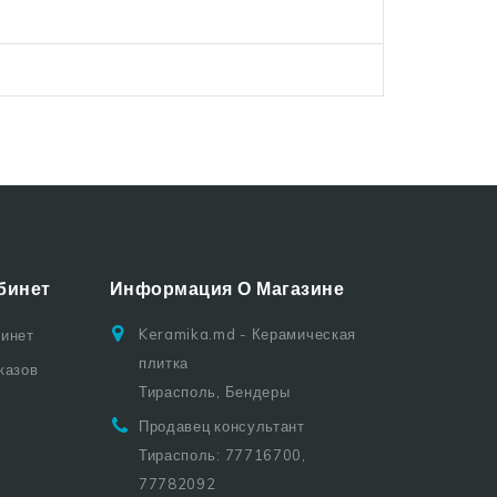
бинет
Информация О Магазине
Keramika.md - Керамическая
бинет
плитка
казов
Тирасполь, Бендеры
Продавец консультант
Тирасполь: 77716700,
77782092