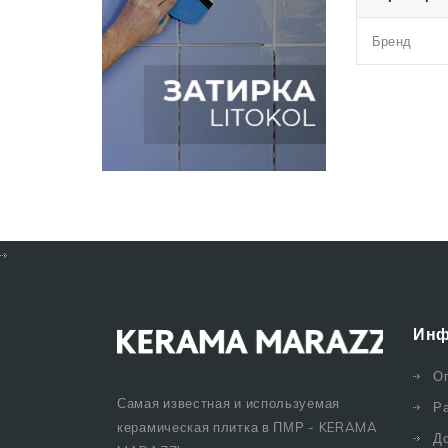
Бренд
Инф
О
Самая известная и используемая
Р
керамическая плитка в ПМР - KERAMA
Д