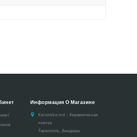
бинет
Информация О Магазине
Keramika.md - Керамическая
бинет
плитка
казов
Тирасполь, Бендеры