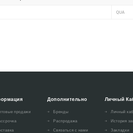
QUA
ормация
Дополнительно
Личный Ка
птовые продажи
Бренды
Личный ка
ассрочка
Распродажа
История за
оставка
Связаться с нами
Закладки