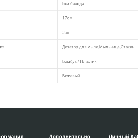
Без бренда
17см
3шт
ия
Дозатор для мыла,Мыльница,Стакан
Бамбук / Пластик
Бежевый
ормация
Дополнительно
Личный Ка