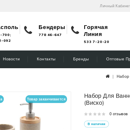
Личный Кабине
асполь
Бендеры
Горячая
Линия
-700;
778 46-647
2-092
533 7-20-20
Новости
Контакты
Бренды
Оптовые П
Набор 
Набор Для Ванн
на
Товар заканчивается
(Виско)
0 отзывов
В наличии