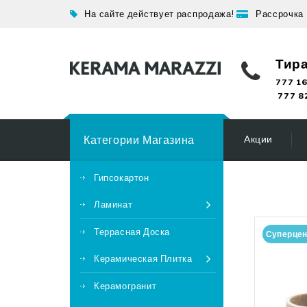
На сайте действует распродажа!
Рассрочка
Тир
777 16
777 8
Категории Магазина
Акции
Гипсокартон
Ламинат
Террасная Доска
Суперце
Керамическая Плитка
Керамогранит