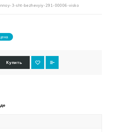
annoy-3-sht-bezhevyiy-291-00006-visko
цена
Купить
аде