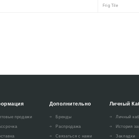
Frig Tile
ормация
Дополнительно
Личный Ка
птовые продажи
Бренды
Личный ка
ассрочка
Распродажа
История за
оставка
Связаться с нами
Закладки