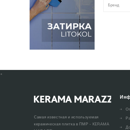
Бренд
Инф
О
Самая известная и используемая
Р
керамическая плитка в ПМР - KERAMA
Д