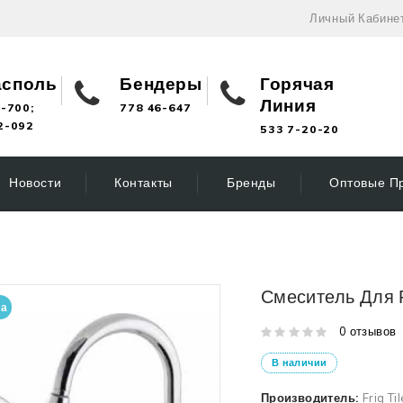
Личный Кабине
асполь
Бендеры
Горячая
Линия
-700;
778 46-647
2-092
533 7-20-20
Новости
Контакты
Бренды
Оптовые П
Смеситель Для 
на
0 отзывов
В наличии
Производитель:
Frig Til