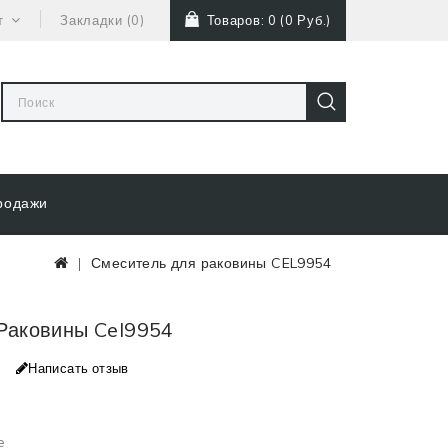
т
Закладки (0)
Товаров: 0 (0 Руб.)
родажи
Смеситель для раковины CEL9954
Раковины Cel9954
Написать отзыв
e