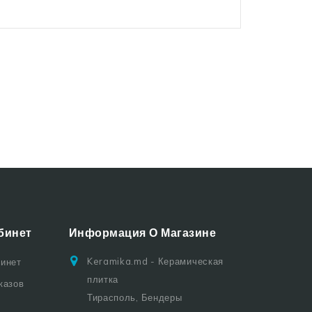
бинет
Информация О Магазине
Keramika.md - Керамическая
бинет
плитка
казов
Тирасполь, Бендеры