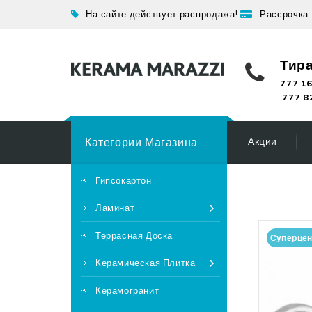
На сайте действует распродажа!
Рассрочка
Тир
777 16
777 8
Категории Магазина
Акции
Гипсокартон
Ламинат
Террасная Доска
Суперце
Керамическая Плитка
Керамогранит